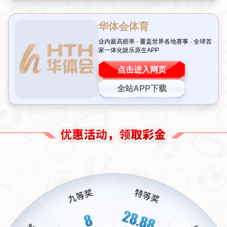
如果说赛场上的郑钦文是一个专注的战士，那么场外的她则
是一个幽默又睿智的“发言人”。她的采访总是充满亮点，既
能直抒胸臆，又不失风趣。比如，在一次比赛后被问及如何
应对压力时，她笑着回答：“压力？把它当做一个需要解决
的数学题就好了！”这句话不仅展现了她轻松的心态，也让
观众感受到她独特的思维方式。
这样的表达，既拉近了与粉
丝的距离，也让她在众多运动员中脱颖而出。
更令人佩服的是，她在面对敏感问题时也能游刃有余地应
对。有一次，当记者问到关于输赢的看法时，她坦然表示：
“输赢是比赛的一部分，但我更关注自己是否尽力。”这样的
回答既体现了她的成熟，也传递了一种积极的竞技精神。显
然，
郑钦文的场外发言不仅是个人魅力的体现，更是她内心
强大的写照
。
三、案例分析：一场比赛的双重胜利
以2023年某站巡回赛为例，我们可以更直观地感受到鄭钦
文的“双线开花”。在那场比赛中，她对阵一位经验丰富的老
将，尽管首盘失利，但她迅速调整状态，最终以2:1完成逆
转。赛后接受采访时，她的一句话令人印象深刻：“我告诉
自己，别急，每个球都是新的开始。”这不仅是对自己心态
的总结，也激励了无数正在追梦的年轻人。
这场比赛，她不
仅赢得了分数，更用言语赢得了尊重。