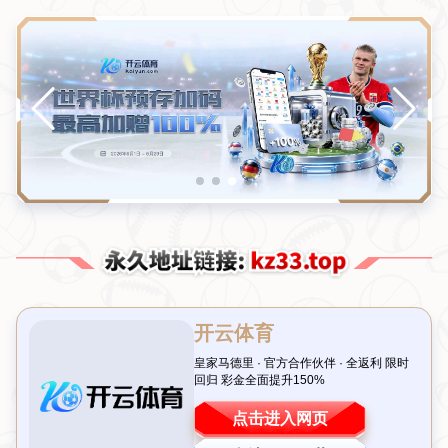
新闻中心
NEWS
郑钦文：赛场沉稳表现，场外妙语连珠
发布时间：2026-06-12T02:15:04+08:00